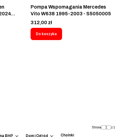
en
Pompa Wspomagania Mercedes
-2024
Vito W638 1995-2003 - S5050005
n -
Cena
312,00 zł
Do koszyka
Strona
z 1
Choinki
ena BHP
Dom i Ogród