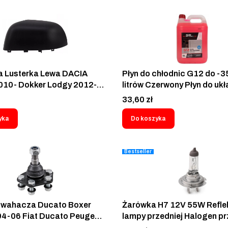
683CVYGAX
 Lusterka Lewa DACIA
Płyn do chłodnic G12 do -3
010- Dokker Lodgy 2012-
litrów Czerwony Płyn do uk
icra IV Leaf 2010- Osłona
Chłodzenia SRL 5L Różowy
Cena
33,60 zł
342 963736608R
TS
yka
Do koszyka
Bestseller
 wahacza Ducato Boxer
Żarówka H7 12V 55W Refle
4-06 Fiat Ducato Peugeot
lampy przedniej Halogen p
itroen Jumper 1994-2006
Ducato Boxer Jumper Mast