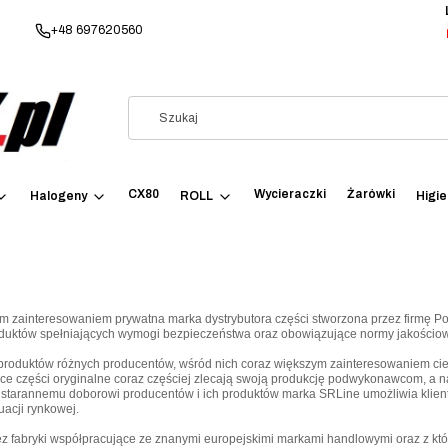
+48 697620560
CX80
Wycieraczki
Żarówki
Halogeny
ROLL
Higi
ym zainteresowaniem prywatna marka dystrybutora części stworzona przez firmę Pol
duktów spełniających wymogi bezpieczeństwa oraz obowiązujące normy jakościowe
produktów różnych producentów, wśród nich coraz większym zainteresowaniem ciesz
e części oryginalne coraz częściej zlecają swoją produkcję podwykonawcom, a 
i starannemu doborowi producentów i ich produktów marka SRLine umożliwia kliento
uacji rynkowej.
fabryki współpracujące ze znanymi europejskimi markami handlowymi oraz z którym