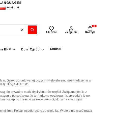
LANGUAGES
polski
zł
Produkty w kosz
Wyczyść
Szukaj
Ulubione
Zaloguj się
Koszyk
Choinki
ena BHP
Dom i Ogród
car. Dzięki ugruntowanej pozycji i wieloletniemu doświadczeniu w
 tj. TÜV, AMTAC, itp.
ą się prywatne marki dystrybutorów części. Związane jest to z
następnie po spakowaniu w markowe opakowania, sprzedają je po
m dostęp do części o wysokiej jakości, których cena dzięki
i firma Polcar współpracuje od wielu lat. Wieloletnia współpraca