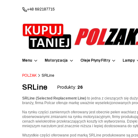
+48 692187715
Menu
Motoryzacja
Oleje Płyny Filtry
Lampy
POLZAK
SRLine
SRLine
Produkty:
26
SRLine (Selected Replacement Line)
to jedna z cieszących się duż
branży, firma Polcar oferuje markę uważnie wyselekcjonowanych pro
Na rynku części zamiennych oferowany jest obecnie pełen wachlarz 
obserwowanymi zmianami na rynku motoryzacyjnym, firmy produkując
cenach wielokrotnie przekraczających koszty ich wytworzenia. Dzięk
mniejszym narzutom jest znacznie niższa i lepiej dostosowana do syt
Wszystkie części oferowane pod marką SRLine produkowane są przez 