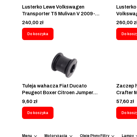
Lusterko Lewe Volkswagen
Lusterko
Transporter T5 Mulivan V 2009-
Volkswag
2015 Manualne 9569510S
Multivan
Cena
Cena
240,00 zł
260,00 z
508-CT-
Do koszyka
Do kosz
Tuleja wahacza Fiat Ducato
Zaczep 
Peugeot Boxer Citroen Jumper
Crafter 
1994-2006 SRL S2057004
Klasa GL
Cena
Cena
9,60 zł
57,60 zł
GTU_07
Do koszyka
Do kosz
Menu
Motoryzacja
Oleje Płyny Filtry
Lampy