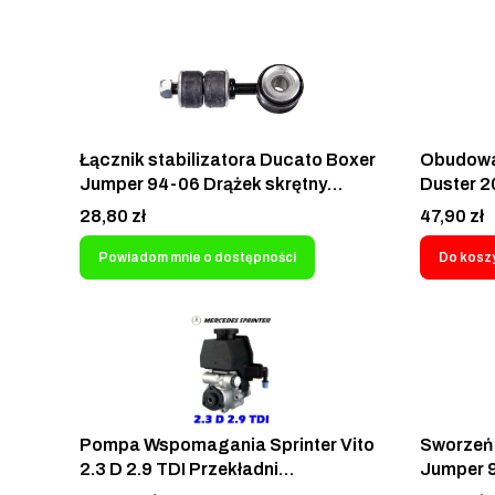
YC1517
Łącznik stabilizatora Ducato Boxer
Obudowa
Jumper 94-06 Drążek skrętny
Duster 2
łącznikowy Fiat Ducato Citroen
Nissan M
Cena
Cena
28,80 zł
47,90 zł
Jumper Peugeot Boxer 1994-2006
8200947
1300716080 5087.37 5093.16
282054
Powiadom mnie o dostępności
Do kosz
15503811 S6057027
Pompa Wspomagania Sprinter Vito
Sworzeń
2.3 D 2.9 TDI Przekładni
Jumper 9
Kierowniczej Maglownicy Mercedes
Boxer C