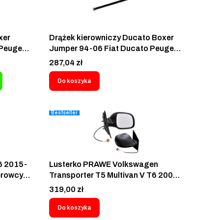
xer
Drążek kierowniczy Ducato Boxer
 Peugeot
Jumper 94-06 Fiat Ducato Peugeot
2-2006
Boxer Citroen Jumper 1994-2006
Cena
287,04 zł
SRL S6057006
Do koszyka
330X8
33098
Bestseller
301N0
6 2015-
Lusterko PRAWE Volkswagen
erowcy
Transporter T5 Multivan V T6 2009-
6.1
2015 Elektryczne Lustro drzwi
Cena
319,00 zł
1857521H
pasażera 5 pinowe 7E1857508BN
7F9B9
7E1-857-508-BN-9B9- 9569522S
Do koszyka
07 9B9