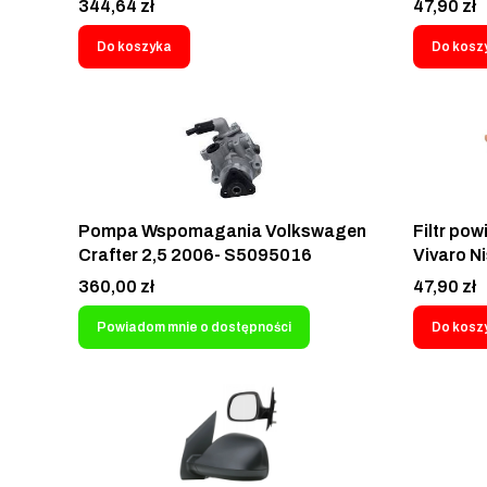
Cena
Cena
344,64 zł
47,90 zł
Sprinter 208 210 212 308 310 312
SRL S60
408 410 412 D 95-99 Vito W638
Do koszyka
Do kosz
108D 1995- A003466070180
A0034660701 A002466280180
A002466260180 A0024662801
002466260180 A0024662601
Pompa Wspomagania Volkswagen
Filtr pow
Crafter 2,5 2006- S5095016
Vivaro N
- SRLine
Cena
Cena
360,00 zł
47,90 zł
Powiadom mnie o dostępności
Do kosz