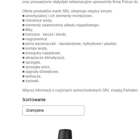
oraz prowadzone statystyki reklamacyjne upoważniły firmę Polcar d
Oferta produktów marki SRL obejmuje między innymi:
■ amortyzatory i ich elementy montażowe,
■ chłodnice wody,
■ elementy zawieszenia układu napędowego,
■ filtry,
■ hamulce - tarcze i klocki,
■ nagrzewnice
■ pióra wycieraczek - standardowe, hybrydowe i płaskie,
■ pompy wody,
■ przeguby napędowe,
■ skraplacze klimatyzacji,
■ sprzęgła,
■ sprzęgła visco,
■ sygnały dźwiękowe,
■ wahacze,
■ żarówki.
Więcej informacji o częściach samochodowych SRL znajdą Państwo 
Lista produktów
Sortowanie:
Domyślne