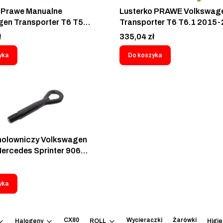
 Prawe Manualne
Lusterko PRAWE Volkswag
en Transporter T6 T5
Transporter T6 T6.1 2015
 VI V 2009-2015 7E1-857-
Elektryczne bez Anteny 5 pi
Cena
ł
335,04 zł
9B9 - 9569520S
95N1527E
yka
Do koszyka
holowniczy Volkswagen
Mercedes Sprinter 906
 ML R M19,5x3,0 - 50BK067
yka
CX80
Wycieraczki
Żarówki
Halogeny
ROLL
Higi