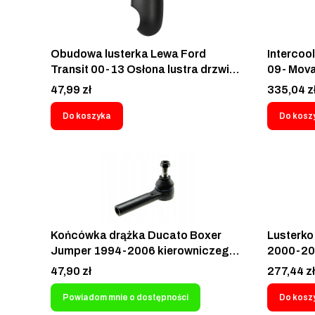
Obudowa lusterka Lewa Ford
Intercoo
Transit 00-13 Osłona lustra drzwi
09- Mova
kierowcy Ford Tourneo 2006-2013
powietrz
Cena
Cena
47,99 zł
335,04 z
Plastik 4458067 4059946
Mjtd Peu
2C1117D721AA
2.2 3.0 
Do koszyka
Do kosz
C 2021-
1617300
1613994
138242
Końcówka drążka Ducato Boxer
Lusterko
Jumper 1994-2006 kierowniczego
2000-20
Fiat Ducato Peugeot Boxer Citroen
MK7 260 
Cena
Cena
47,90 zł
277,44 zł
Jumper 1994-2006
EF 1633
17683C
Powiadom mnie o dostępności
Do kosz
4503332