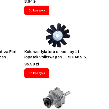
Cena
8,64 zł
ter LT35
rafic
Do koszyka
Dokker
Citan
trza Fiat
Koło wentylatora chłodnicy 11
oen
łopatek Volkswagen LT 28-46 2,5
 5770J8-
TDI SDI - 957123F1
Cena
95,99 zł
Do koszyka