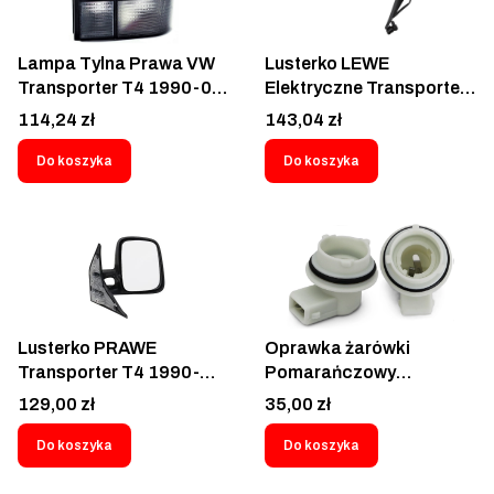
Lampa Tylna Prawa VW
Lusterko LEWE
Transporter T4 1990-03
Elektryczne Transporter
Volkswagen Caravelle
T4 1990-2003 5pin 2
Cena
Cena
114,24 zł
143,04 zł
1990-2003 Dymiona
kostki Lustro zewnętrzne
Klosz Prawy tylny
drzwi kierowcy
Do koszyka
Do koszyka
Pasażera
Volkswagen Caravelle IV
70194509601C
70B857513B
701945096
701857521A
701857507H01C
701857507H -
9566513E
Lusterko PRAWE
Oprawka żarówki
Transporter T4 1990-
Pomarańczowy
2003 Manualne Lustro
kierunkowskaz przód
Cena
Cena
129,00 zł
35,00 zł
Volkswagen Transporter
Volkswagen Transporter
IV Caravelle 1990-2003
T4 Caravelle 90-03
Do koszyka
Do koszyka
701857507F01C;
żarówka Biała - 956619-
701857508C;
8