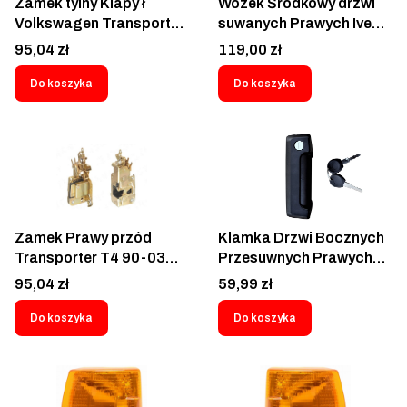
Zamek tylny Klapy ł
Wózek Środkowy drzwi
Volkswagen Transporter
suwanych Prawych Iveco
T4 Caravelle Multivan
Daily 2006-2014-
Cena
Cena
95,04 zł
119,00 zł
1990-2003
3080Z-71Z
Do koszyka
Do koszyka
Zamek Prawy przód
Klamka Drzwi Bocznych
Transporter T4 90-03
Przesuwnych Prawych
Mechanizm drzwi
Volkswagen Transporter
Cena
Cena
95,04 zł
59,99 zł
przednie Pasażera
T4 1990-2003 - 9566z-
Volkswagen Transporter
47
Do koszyka
Do koszyka
T4 701837016E
Caravelle 1990-2003 -
9567Z-54