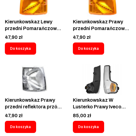
Kierunkowskaz Lewy
Kierunkowskaz Prawy
przedni Pomarańczowy
przedni Pomarańczowy
Volkswagen Transporter
Volkswagen Transporter
Cena
Cena
47,90 zł
47,90 zł
1990-1996 - 956619
1990-1996 - 956620E1
Do koszyka
Do koszyka
Kierunkowskaz Prawy
Kierunkowskaz W
przedni reflektora przód
Lusterko Prawy Iveco
Volkswagen Transporter
Daily- 30N2205E
Cena
Cena
47,90 zł
85,00 zł
IV Caravelle 1990-2003 -
9566201E 956620-3
Do koszyka
Do koszyka