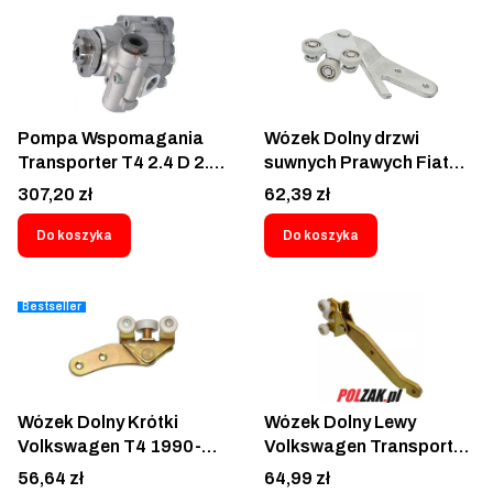
701857508F;
701857508F;
701857508F01C;
701857522L;
70B857514A
Pompa Wspomagania
Wózek Dolny drzwi
Transporter T4 2.4 D 2.5
suwnych Prawych Fiat
D 90-03 Hydrauliczna
Ducato Peugeot Boxer
Cena
Cena
307,20 zł
62,39 zł
pompa układu
Citroen Jumper 1994-
kierowniczego
2001 - 5702Z-73
Do koszyka
Do koszyka
Volkswagen Transporter
FT95251
IV Caravelle 1990-2003
-044 145 157 A; 044 145
Bestseller
157 AX; 044145157A;
044145157AX; 701 422
155 B; 7691974123
Wózek Dolny Krótki
Wózek Dolny Lewy
Volkswagen T4 1990-
Volkswagen Transporter
2003 Dolne rolki drzwi
T4 Caravelle IV 1990-
Cena
Cena
56,64 zł
64,99 zł