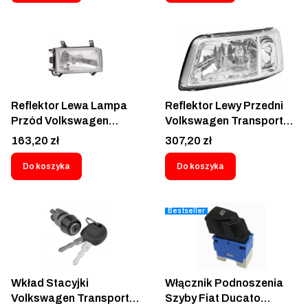
Multivan IV Caravelle 2,5
TDI 2.5 SDI 2D0422155C
2D0 422 155 2D0 422
155 C
Reflektor Lewa Lampa
Reflektor Lewy Przedni
Przód Volkswagen
Volkswagen Transporter
TRANSPORTER T4
T5 2003-2009 -
Cena
Cena
163,20 zł
307,20 zł
1990-2003- 956609-E
9568090E
Do koszyka
Do koszyka
Bestseller
Wkład Stacyjki
Włącznik Podnoszenia
Volkswagen Transporter
Szyby Fiat Ducato