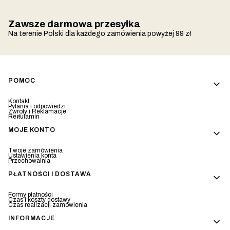
Zawsze darmowa przesyłka
Na terenie Polski dla każdego zamówienia powyżej 99 zł
Linki w stopce
POMOC
Kontakt
Pytania i odpowiedzi
Zwroty i Reklamacje
Regulamin
MOJE KONTO
Twoje zamówienia
Ustawienia konta
Przechowalnia
PŁATNOŚCI I DOSTAWA
Formy płatności
Czas i koszty dostawy
Czas realizacji zamówienia
INFORMACJE