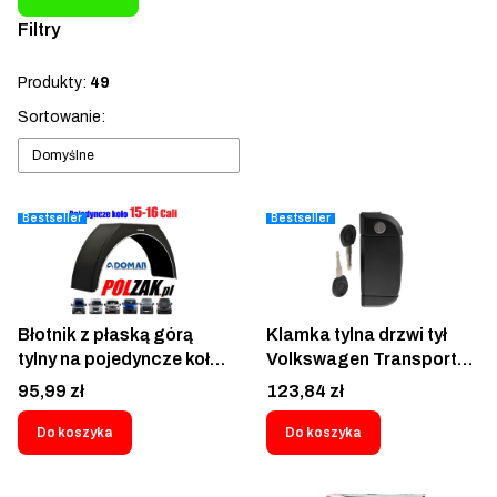
Filtry
Koniec filtrów
Produkty:
49
Lista produktów
Sortowanie:
Domyślne
Bestseller
Bestseller
Błotnik z płaską górą
Klamka tylna drzwi tył
tylny na pojedyncze koło
Volkswagen Transporter
tył 260x840 DOMAR Fiat
T4 1990-2003 Uchwyt
Cena
Cena
95,99 zł
123,84 zł
Ducato Peugeot Boxer
tylny Rączka zewnętrzna
Citroen Jumper Iveco
tylne prawach tylnych VW
Do koszyka
Do koszyka
Daily Renault Master
Multivan IV Caravelle
Opel Movano NV100
701827561 701837210