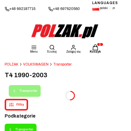
LANGUAGES
polski
zł
+48 692187715
+48 697620560
Otwórz wyszukiwarkę
Produkty w koszyku: 
Menu
Szukaj
Zaloguj się
Koszyk
POLZAK
VOLKSWAGEN
Transporter
T4 1990-2003
Transporter
Filtry
Podkategorie
Transporter