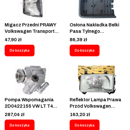
Migacz Przedni PRAWY
Osłona Nakładka Belki
Volkswagen Transporter
Pasa Tylnego
T4 1990-2003 Biały -
Volkswagen Crafter II
Cena
Cena
47,90 zł
86,39 zł
9566192E
Transporter T6.1 T6 T5
2003-
Do koszyka
Do koszyka
Pompa Wspomagania
Reflektor Lampa Prawa
2D0422155 VW LT T4
Przód Volkswagen
2.5 TDI SDI Volkswagen
Transporter T4 1990-
Cena
Cena
287,04 zł
163,20 zł
LT28 LT32 LT35 LT46 LT
2003 956610-E
28 35 46 Transporter T4
Do koszyka
Do koszyka