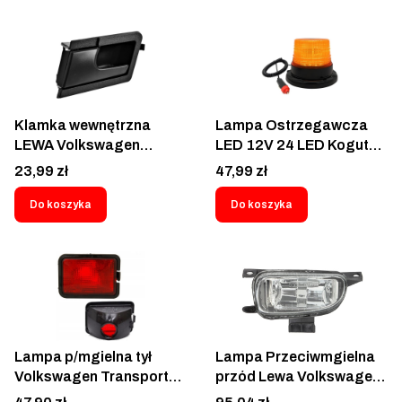
Klamka wewnętrzna
Lampa Ostrzegawcza
LEWA Volkswagen
LED 12V 24 LED Kogut
Transporter T4 Caravelle
na Magnes wtyczka
Cena
Cena
23,99 zł
47,99 zł
IV 1990-2003 -
Samochodowa
9567ZW41B
Do koszyka
Do koszyka
Lampa p/mgielna tył
Lampa Przeciwmgielna
Volkswagen Transporter
przód Lewa Volkswagen
T4 1990-2003 - 956697-
Transporter T4 Caravelle
Cena
Cena