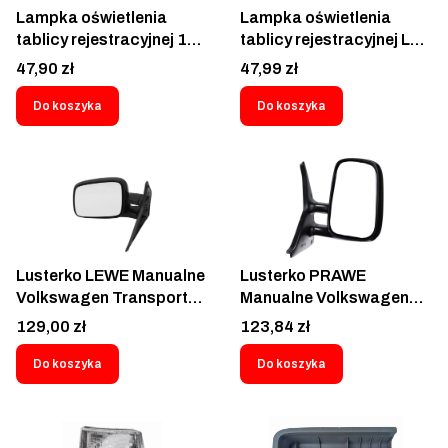
Lampka oświetlenia
Lampka oświetlenia
tablicy rejestracyjnej 12V
tablicy rejestracyjnej LED
24V ze światem
12V 24V z Światłem
Cena
Cena
47,90 zł
47,99 zł
pozycyjnym tył przewód
pozycyjnym Naczepa
0,5 m Naczepa
Przyczepa Platforma
Do koszyka
Do koszyka
Przyczepa Laweta
Daf Man Iveco Renault
Platforma Daf Ford Iveco
Scania Volvo Maxity
Fuso Canter Man
Cabstar Crafter Ducato
Mercedes Nissan Renault
Boxer Jumper Movano
Scania Volvo
Master Sprinter
Volkswagen Avia
Transporter Transit
Lusterko LEWE Manualne
Lusterko PRAWE
Volkswagen Transporter
Manualne Volkswagen
T4 1990-2003 - 956651-
Transporter T4 1990-
Cena
Cena
129,00 zł
123,84 zł
E
2003 - 956652-E
Do koszyka
Do koszyka