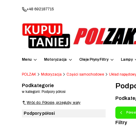
+48 692187715
Menu
Motoryzacja
Oleje Płyny Filtry
Lampy
POLZAK
Motoryzacja
Części samochodowe
Układ napędow
Podpo
Podkategorie
w kategorii: Podpory półosi
Podkate
Wróć do: Półosie, przeguby, wały
Półosi
Podpory półosi
Filtry