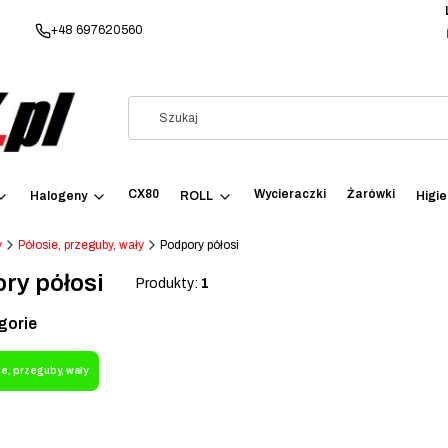
+48 697620560
CX80
Wycieraczki
Żarówki
Halogeny
ROLL
Higi
y
Półosie, przeguby, wały
Podpory półosi
ry półosi
Produkty:
1
gorie
e, przeguby, wały