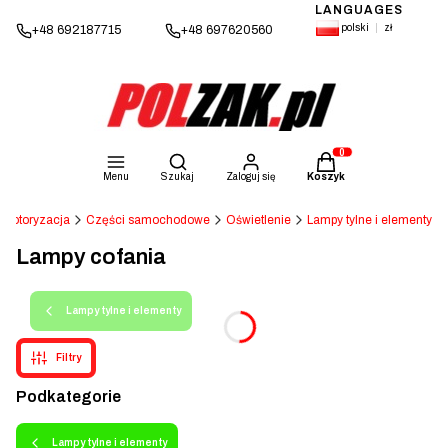
LANGUAGES
polski
zł
+48 692187715
+48 697620560
Otwórz wyszukiwarkę
Produkty w koszyku: 
Menu
Szukaj
Zaloguj się
Koszyk
Motoryzacja
Części samochodowe
Oświetlenie
Lampy tylne i elementy
Lampy cofania
Lampy tylne i elementy
Filtry
Podkategorie
Lampy tylne i elementy