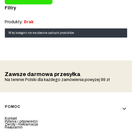
Filtry
Koniec filtrów
Produkty:
Brak
Lista produktów
W tej kategorii nie ma obecnie żadnych produktów
Zawsze darmowa przesyłka
Na terenie Polski dla każdego zamówienia powyżej 99 zł
Linki w stopce
POMOC
Kontakt
Pytania i odpowiedzi
Zwroty i Reklamacje
Regulamin