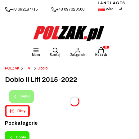
LANGUAGES
polski
zł
+48 692187715
+48 697620560
Otwórz wyszukiwarkę
Produkty w koszyku: 
Menu
Szukaj
Zaloguj się
Koszyk
POLZAK
FIAT
Doblo
Doblo II Lift 2015-2022
Doblo
Filtry
Podkategorie
Doblo