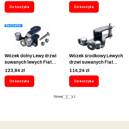
D 2011-2018 -
2010-2023 - FDA06
3042554M-1426594;
Do koszyka
Do koszyka
71765470; 95511540
Bestseller
Wózek dolny Lewy drzwi
Wózek środkowy Lewych
suwanych lewych Fiat
drzwi suwanych Fiat
Doblo II Opel Combo D
Doblo 2000-2016
Cena
Cena
123,84 zł
114,24 zł
2010-2023 52040833
46843005 - FD05L
52062453 - FDA06L
Do koszyka
Do koszyka
Strona
z 1