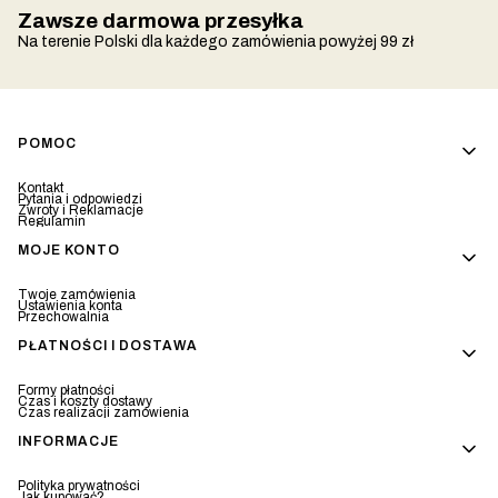
Zawsze darmowa przesyłka
Na terenie Polski dla każdego zamówienia powyżej 99 zł
Linki w stopce
POMOC
Kontakt
Pytania i odpowiedzi
Zwroty i Reklamacje
Regulamin
MOJE KONTO
Twoje zamówienia
Ustawienia konta
Przechowalnia
PŁATNOŚCI I DOSTAWA
Formy płatności
Czas i koszty dostawy
Czas realizacji zamówienia
INFORMACJE
Polityka prywatności
Jak kupować?