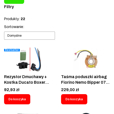
Filtry
Koniec filtrów
Produkty:
22
Lista produktów
Sortowanie:
Domyślne
Bestseller
Rezystor Dmuchawy +
Taśma poduszki airbag
Kostka Ducato Boxer
Fiorino Nemo Bipper 07-
Jumper 06- Opornik
Doblo Combo 10-
Cena
Cena
92,93 zł
229,00 zł
Wentylatora Kabiny +
59001158 Zwijak
wtyczka rezystora Fiat
sensora poduszki
Do koszyka
Do koszyka
Ducato III Doblo II Fiorino
powietrznej pod
Peugeot Boxer 2006-
kierownicą przy