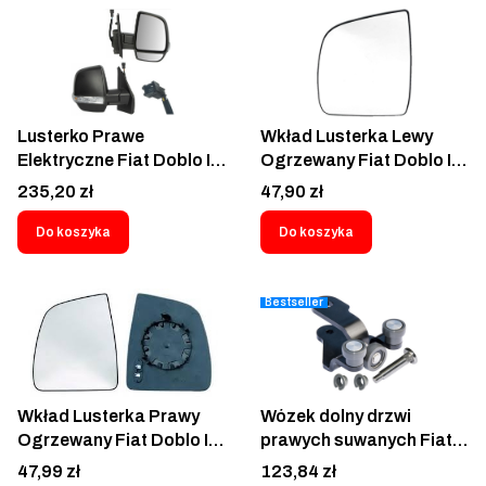
1428578; 3042199E;
71765449; 95511536
Lusterko Prawe
Wkład Lusterka Lewy
Elektryczne Fiat Doblo II
Ogrzewany Fiat Doblo II
2010-2021 Opel Combo
2010-2023 Opel Combo
Cena
Cena
235,20 zł
47,90 zł
D 2011-2018 6 pin -
D 2011-2018 -
3042526E
3042544M-1426596;
Do koszyka
Do koszyka
71765471; 95511543
Bestseller
Wkład Lusterka Prawy
Wózek dolny drzwi
Ogrzewany Fiat Doblo II
prawych suwanych Fiat
2010-2023 Opel Combo
Doblo II Opel Combo D
Cena
Cena
47,99 zł
123,84 zł