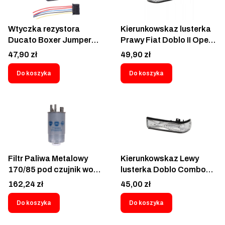
Fiat Doblo Opel Combo
Tipo Panda 500
Wtyczka rezystora
Kierunkowskaz lusterka
Ducato Boxer Jumper
Prawy Fiat Doblo II Opel
2006-23 Doblo II 10-
Combo D 2010-2022
Cena
Cena
47,90 zł
49,90 zł
Berlingo II Partner II 08-
FT87349
Fiorino Nemo Bipper
Do koszyka
Do koszyka
Qubo 07- Tipo Linea
Grande Punto Evo Abarth
Opel Adam Corsa D E
Combo Alfa Romeo Mito
Kostka opornika
regulatora wentylatora
dmuchawy wnętrza
Filtr Paliwa Metalowy
Kierunkowskaz Lewy
kabiny
170/85 pod czujnik wody
lusterka Doblo Combo
- 0077363804
2010-2022 Migacz
Cena
Cena
162,24 zł
45,00 zł
kierunek w lusterku Fiat
Doblo II 263 2010-2022
Do koszyka
Do koszyka
Opel Combo 2010-
20180000071765449;