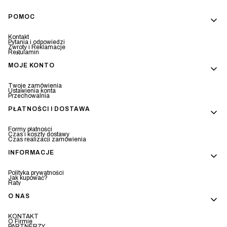
Linki w stopce
POMOC
Kontakt
Pytania i odpowiedzi
Zwroty i Reklamacje
Regulamin
MOJE KONTO
Twoje zamówienia
Ustawienia konta
Przechowalnia
PŁATNOŚCI I DOSTAWA
Formy płatności
Czas i koszty dostawy
Czas realizacji zamówienia
INFORMACJE
Polityka prywatności
Jak kupować?
Raty
O NAS
KONTAKT
O Firmie
PARTNERZY