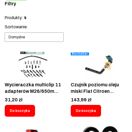
Filtry
Koniec filtrów
Produkty:
4
Lista produktów
Sortowanie:
Domyślne
Bestseller
Wycieraczka multiclip 11
Czujnik poziomu oleju
adapterów M26/650mm
miski Fiat Citroen
Negotti
Peugeot - CT-009
Cena
Cena
31,20 zł
143,99 zł
Do koszyka
Do koszyka