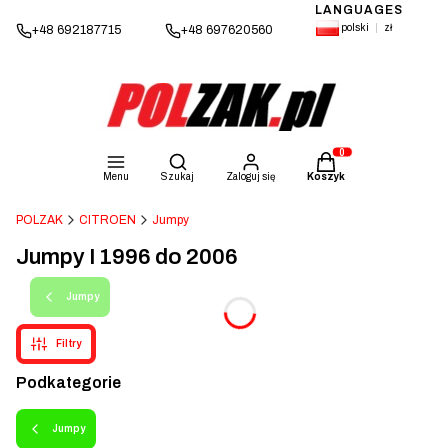
LANGUAGES
polski
zł
+48 692187715
+48 697620560
Otwórz wyszukiwarkę
Produkty w koszyku: 
Menu
Szukaj
Zaloguj się
Koszyk
POLZAK
CITROEN
Jumpy
Jumpy I 1996 do 2006
Jumpy
Filtry
Podkategorie
Jumpy