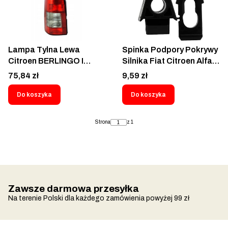
Lampa Tylna Lewa
Spinka Podpory Pokrywy
Citroen BERLINGO I
Silnika Fiat Citroen Alfa
Peugeot PARTNER 1996-
9005770
Cena
Cena
75,84 zł
9,59 zł
2007 2 drzwi tył -
579087-2-6350EE;
Do koszyka
Do koszyka
6350H2; 6350J0;
6350J1
Strona
z 1
Zawsze darmowa przesyłka
Na terenie Polski dla każdego zamówienia powyżej 99 zł