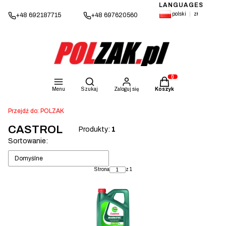
LANGUAGES
polski
zł
+48 692187715
+48 697620560
Otwórz wyszukiwarkę
Produkty w koszyku: 
Menu
Szukaj
Zaloguj się
Koszyk
Przejdź do:
POLZAK
CASTROL
Produkty:
1
Lista produktów
Sortowanie:
Domyślne
Strona
z 1