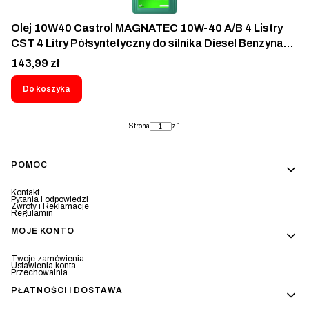
Olej 10W40 Castrol MAGNATEC 10W-40 A/B 4 Listry
CST 4 Litry Półsyntetyczny do silnika Diesel Benzyna
Gaz LPG 4L 10W-40 Olej Silnikowy Mercedes
Cena
143,99 zł
Volkswagen Renault Citroen Peugeot Nissan Opel Seat
Iveco Daily Ducato Master LT Sprinter T4 T5
Do koszyka
Strona
z 1
Linki w stopce
POMOC
Kontakt
Pytania i odpowiedzi
Zwroty i Reklamacje
Regulamin
MOJE KONTO
Twoje zamówienia
Ustawienia konta
Przechowalnia
PŁATNOŚCI I DOSTAWA