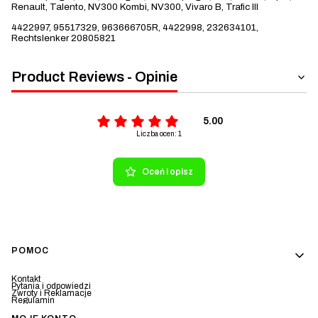
Renault, Talento, NV300 Kombi, NV300, Vivaro B, Trafic III
4422997, 95517329, 963666705R, 4422998, 232634101,
Rechtslenker 20805821
Product Reviews - Opinie
5.00
Liczba ocen: 1
Oceń i opisz
Linki w stopce
POMOC
Kontakt
Pytania i odpowiedzi
Zwroty i Reklamacje
Regulamin