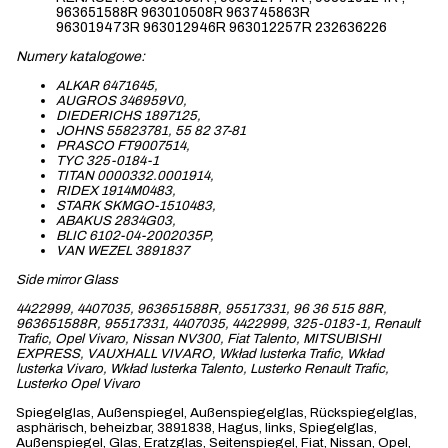
963651588R 963010508R 963745863R
963019473R 963012946R 963012257R 232636226
Numery katalogowe:
ALKAR 6471645,
AUGROS 346959V0,
DIEDERICHS 1897125,
JOHNS 55823781, 55 82 37-81
PRASCO FT9007514,
TYC 325-0184-1
TITAN 0000332.0001914,
RIDEX 1914M0483,
STARK SKMGO-1510483,
ABAKUS 2834G03,
BLIC 6102-04-2002035P,
VAN WEZEL 3891837
Side mirror Glass
4422999, 4407035, 963651588R, 95517331, 96 36 515 88R,
963651588R, 95517331, 4407035, 4422999, 325-0183-1, Renault
Trafic, Opel Vivaro, Nissan NV300, Fiat Talento, MITSUBISHI
EXPRESS, VAUXHALL VIVARO, Wkład lusterka Trafic, Wkład
lusterka Vivaro, Wkład lusterka Talento, Lusterko Renault Trafic,
Lusterko Opel Vivaro
Spiegelglas, Außenspiegel, Außenspiegelglas, Rückspiegelglas,
asphärisch, beheizbar, 3891838, Hagus, links, Spiegelglas,
Außenspiegel, Glas, Eratzglas, Seitenspiegel, Fiat, Nissan, Opel,