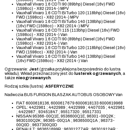
Vauxhall Vivaro 1.6 CDTI 90 (89bhp) Diesel (16v) FWD
(1598cc) - X82 (2014-) MPV
Vauxhall Vivaro 1.6 CDTI BiTurbo 120 (118bhp) Diesel (16v)
FWD (1598cc) - X82 (2014-) MPV
Vauxhall Vivaro 1.6 CDTI BiTurbo 140 (138bhp) Diesel
(16v) FWD (1598cc) - X82 (2014-) MPV
Vauxhall Vivaro 1.6 CDTI 115 (113bhp) Diesel (16v) FWD
(1598cc) - X82 (2014-) Van
Vauxhall Vivaro 1.6 CDTI 90 (89bhp) Diesel (16v) FWD
(1598cc) - X82 (2014-) Van
Vauxhall Vivaro 1.6 CDTI BiTurbo 120 (118bhp) Diesel (16v)
FWD (1598cc) - X82 (2014-) Van
Vauxhall Vivaro 1.6 CDTI BiTurbo 140 (138bhp) Diesel
(16v) FWD (1598cc) - X82 (2014-) Van
Ogrzewanie:
Jest
(grzałka przyklejona bezpośrednio do lustra
wkładu). Wkład przeznaczony jest do
lusterek ogrzewanych
, a
także
nieogrzewanych
.
Rodzaj szkła (lustra):
ASFERYCZNE
Nadwozia BUS FURGON BLASZAK AUTOBUS OSOBOWY Van
FIAT 6000618136, 6000617679 6000618133 6000619968
OPEL: 4422961 ; 4422989 ; 4422999 ; 4407035 ; 4422961
; 4422987 ; 93451847 ; 95517320 ; 95517331
NISSAN 95366-00Q1E, 9536600Q1E, 96301-00Q2K ;
9630100Q2K ; 96365-00Q1A ; 9636500Q1A ; 96373-
00Q0D ; 9637300Q0D
RENAULT: 963651699R ; 963012774R ; 963019124R ;