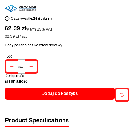
Czas wysyłki:
24 godziny
Cena
62,39 zł
w tym 23% VAT
w tym
23%
VAT
62,39 zł / szt.
Ceny podane bez kosztów dostawy.
Ilość
szt.
Dostępność:
średnia ilość
Dodaj do koszyka
Product Specifications