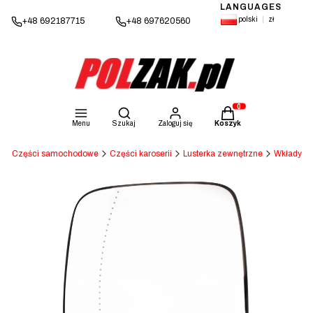
LANGUAGES
polski
zł
+48 692187715
+48 697620560
Otwórz wyszukiwarkę
Produkty w koszyku: 
Menu
Szukaj
Zaloguj się
Koszyk
a
Części samochodowe
Części karoserii
Lusterka zewnętrzne
Wkłady