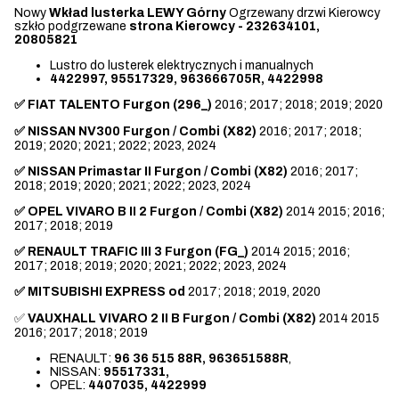
Nowy
Wkład lusterka LEWY Górny
Ogrzewany drzwi Kierowcy
szkło podgrzewane
strona Kierowcy - 232634101,
20805821
Lustro do lusterek elektrycznych i manualnych
4422997, 95517329, 963666705R, 4422998
✅ FIAT TALENTO Furgon (296_)
2016; 2017; 2018; 2019; 2020
✅ NISSAN NV300 Furgon / Combi (X82)
2016; 2017; 2018;
2019; 2020; 2021; 2022; 2023, 2024
✅ NISSAN Primastar II Furgon / Combi (X82)
2016; 2017;
2018; 2019; 2020; 2021; 2022; 2023, 2024
✅ OPEL VIVARO B II 2 Furgon / Combi (X82)
2014 2015; 2016;
2017; 2018; 2019
✅ RENAULT TRAFIC III 3 Furgon (FG_)
2014 2015; 2016;
2017; 2018; 2019; 2020; 2021; 2022; 2023, 2024
✅ MITSUBISHI EXPRESS od
2017; 2018; 2019, 2020
✅
VAUXHALL
VIVARO 2 II B Furgon / Combi (X82)
2014 2015
2016; 2017; 2018; 2019
RENAULT:
96 36 515 88R, 963651588R
,
NISSAN:
95517331,
OPEL:
4407035, 4422999