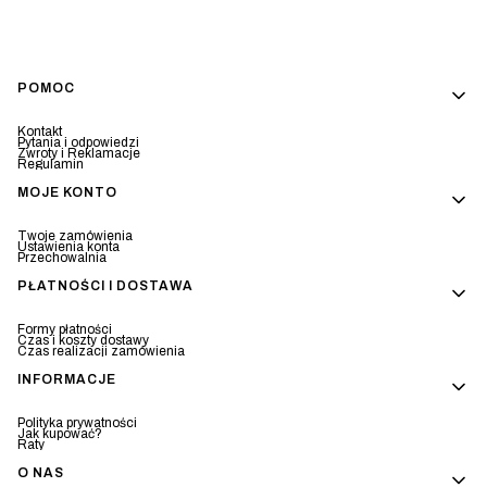
Linki w stopce
POMOC
Kontakt
Pytania i odpowiedzi
Zwroty i Reklamacje
Regulamin
MOJE KONTO
Twoje zamówienia
Ustawienia konta
Przechowalnia
PŁATNOŚCI I DOSTAWA
Formy płatności
Czas i koszty dostawy
Czas realizacji zamówienia
INFORMACJE
Polityka prywatności
Jak kupować?
Raty
O NAS