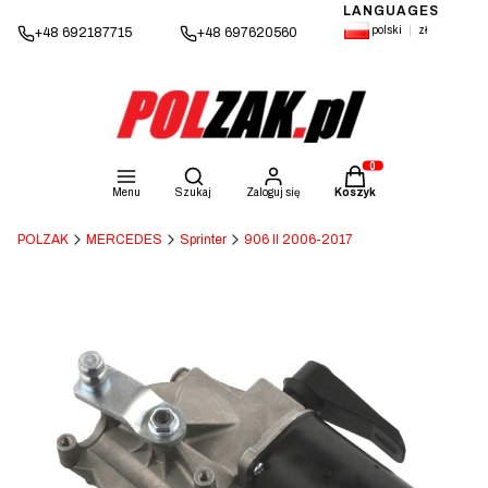
LANGUAGES
polski
zł
+48 692187715
+48 697620560
Otwórz wyszukiwarkę
Produkty w koszyku: 
Menu
Szukaj
Zaloguj się
Koszyk
POLZAK
MERCEDES
Sprinter
906 II 2006-2017