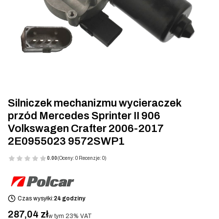
Silniczek mechanizmu wycieraczek
przód Mercedes Sprinter II 906
Volkswagen Crafter 2006-2017
2E0955023 9572SWP1
0.00
(Oceny: 0 Recenzje: 0)
Czas wysyłki:
24 godziny
Cena
287,04 zł
w tym 23% VAT
w tym
23%
VAT