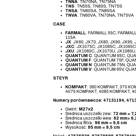
TNNA
: TN70NA, TN75NA
TNS
: TN55S, TN65S, TN75S
TNSA
: TN60SA, TN85SA
TNVA
: TN60VA, TN70NA, TN75VA
CASE
FARMALL
: FARMALL 55C, FARMAL
115A
JX
: JX60, JX70, JX80, JX90, JX9
JXC
: JX1075C, JX1085C, JX1095C
JXU
: JX1060C, JX1070U, JX1080U
QUANTUM C
: QUANTUM 65C, QU
QUANTUM F
: QUANTUM 75F, QUA
QUANTUM N
: QUANTUM 75N, QU
QUANTUM V
: QUANTUM 65V, QUA
STEYR
KOMPAKT
: 360 KOMPAKT, 370 K
4075 KOMPAKT, 4085 KOMPAKT, 
Numery porównawcze: 47131194, 471
Gwint:
M27x2
Średnica uszczelki zew.:
72 mm = 7,
Średnica uszczelki wew.:
62 mm= 6,
Średnica filtra.:
96 mm = 9,6 cm
Wysokość:
95 mm = 9,5 cm