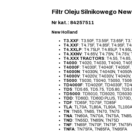
Filtr Oleju Silnikowego 
Nr kat.: 84257511
New Holland
T3.XXF
: T3.50F, T3.55F, T3.65F, T3
T4.XXF
: T4.75F, T4.85F, T4.95F, T
T4.XXLP
: T4.75LP, T4.85LP, T4.95
T4.XXNV
: T4.65V, T4.75N, T4.75V,
T4.XXX TRACTORS
: T4.55, T4.65
T4000
: T4020, T4030, T4040, T40
T4000F
: T4030F, T4040F, T4050F,
T4000N
: T4030N, T4040N, T4050
T4000V
: T4020V, T4030V, T4040V
T5000
: T5030, T5040, T5050, T50
TD4000F
: TD4020F, TD4030F, TD4
TD5
: TD5.65, TD5.75, TD5.80, TD5.
TD5000
: TD5010, TD5020, TD5030
TDD
: TD60D, TD60D PLUS, TD70D
TDF
: TD65F, TD75F, TD85F
TLA
: TL70A, TL80A, TL90A, TL100
TN
: TN55, TN65, TN70, TN75
TNA
: TN60A, TN70A, TN75A, TN85
TND
: TN55D, TN65N, TN75D
TNF
: TN65F, TN70F, TN75F, TN75F
TNFA
: TN75FA, TN85FA, TN95FA