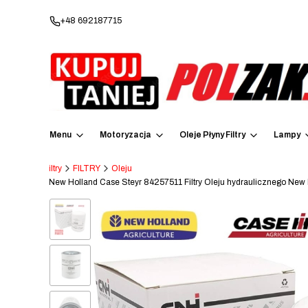
+48 692187715
Menu
Motoryzacja
Oleje Płyny Filtry
Lampy
Oleje Płyny Filtry
FILTRY
Oleju
lny Filtr Oleju New Holland Case Steyr 84257511 Filtry Oleju hydraulicz