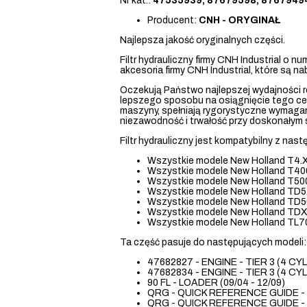
Nr kat.:
47535939, 87679598, 8767949
Producent:
CNH - ORYGINAŁ
Najlepsza jakość oryginalnych części.
Filtr hydrauliczny firmy CNH Industrial o 
akcesoria firmy CNH Industrial, które są 
Oczekują Państwo najlepszej wydajności 
lepszego sposobu na osiągnięcie tego cel
maszyny, spełniają rygorystyczne wymagan
niezawodność i trwałość przy doskonałym 
Filtr hydrauliczny jest kompatybilny z nas
Wszystkie modele New Holland T4.X
Wszystkie modele New Holland T40
Wszystkie modele New Holland T50
Wszystkie modele New Holland TD
Wszystkie modele New Holland TD
Wszystkie modele New Holland TD
Wszystkie modele New Holland TL7
Ta część pasuje do następujących modeli:
47682827 - ENGINE - TIER 3 (4 CYL 
47682834 - ENGINE - TIER 3 (4 CYL
90 FL - LOADER (09/04 - 12/09)
QRG - QUICK REFERENCE GUIDE - B
QRG - QUICK REFERENCE GUIDE - 