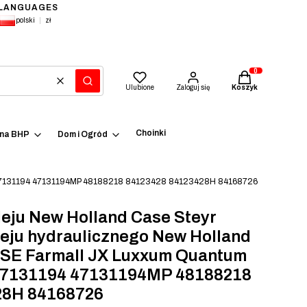
LANGUAGES
polski
zł
Produkty w kosz
Wyczyść
Szukaj
Ulubione
Zaloguj się
Koszyk
Choinki
ena BHP
Dom i Ogród
act 47131194 47131194MP 48188218 84123428 84123428H 84168726
Oleju New Holland Case Steyr
leju hydraulicznego New Holland
SE Farmall JX Luxxum Quantum
7131194 47131194MP 48188218
28H 84168726