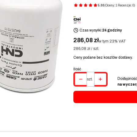
5.00
(Oceny: 1 Recenzje: 0)
Czas wysyłki:
24 godziny
Cena
286,08 zł
w tym 23% VAT
w tym
23%
VAT
286,08 zł / szt.
Ceny podane bez kosztów dostawy.
Ilość
Dostępność
szt.
na wyczer