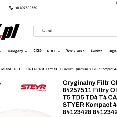
+48 697620560
CX80
Wycieraczki
Żarówki
Halogeny
ROLL
Higi
nego New Holland T5 TD5 TD4 T4 CASE Farmall JX Luxxum Quantum STYER Komp
Oryginalny Filtr 
84257511 Filtry O
T5 TD5 TD4 T4 CA
STYER Kompact 4
84123428 841234