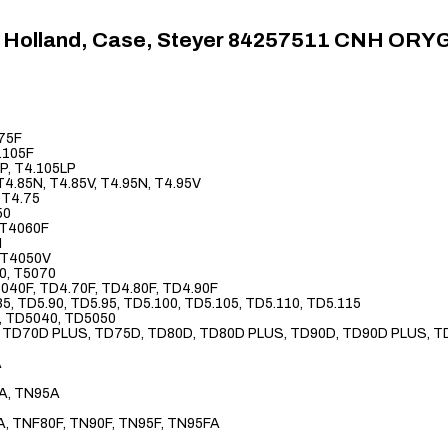
New Holland, Case, Steyer 84257511 CNH OR
.75F
4.105F
LP, T4.105LP
 T4.85N, T4.85V, T4.95N, T4.95V
, T4.75
50
 T4060F
N
, T4050V
60, T5070
040F, TD4.70F, TD4.80F, TD4.90F
85, TD5.90, TD5.95, TD5.100, TD5.105, TD5.110, TD5.115
, TD5040, TD5050
, TD70D PLUS, TD75D, TD80D, TD80D PLUS, TD90D, TD90D PLUS, 
A
A, TN95A
A, TNF80F, TN90F, TN95F, TN95FA