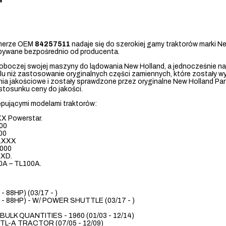
4
numerze OEM
84257511
nadaje się do szerokiej gamy traktorów marki New
nabywane bezpośrednio od producenta.
roboczej swojej maszyny do lądowania New Holland, a jednocześnie n
u niż zastosowanie oryginalnych części zamiennych, które zostały 
ia jakościowe i zostały sprawdzone przez oryginalne New Holland Part
stosunku ceny do jakości.
tępującymi modelami traktorów:
X Powerstar.
00
00
5.XXX
5000
XXD.
0A – TL100A.
- 88HP) (03/17 - )
 - 88HP) - W/ POWER SHUTTLE (03/17 - )
ULK QUANTITIES - 1960 (01/03 - 12/14)
TL-A TRACTOR (07/05 - 12/09)