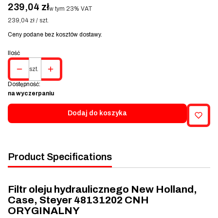
Cena
239,04 zł
w tym 23% VAT
w tym
23%
VAT
239,04 zł / szt.
Ceny podane bez kosztów dostawy.
Ilość
szt.
Dostępność:
na wyczerpaniu
Dodaj do koszyka
Product Specifications
Filtr oleju hydraulicznego New Holland,
Case, Steyer 48131202 CNH
ORYGINALNY