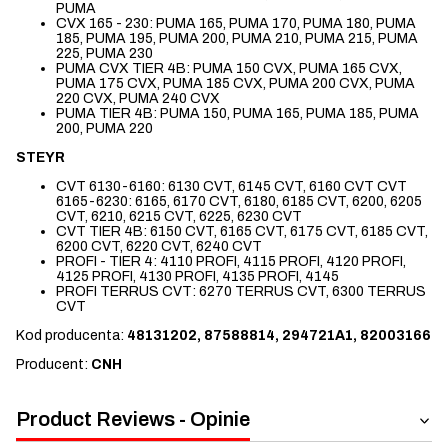
PUMA
CVX 165 - 230: PUMA 165, PUMA 170, PUMA 180, PUMA
185, PUMA 195, PUMA 200, PUMA 210, PUMA 215, PUMA
225, PUMA 230
PUMA CVX TIER 4B: PUMA 150 CVX, PUMA 165 CVX,
PUMA 175 CVX, PUMA 185 CVX, PUMA 200 CVX, PUMA
220 CVX, PUMA 240 CVX
PUMA TIER 4B: PUMA 150, PUMA 165, PUMA 185, PUMA
200, PUMA 220
STEYR
CVT 6130-6160: 6130 CVT, 6145 CVT, 6160 CVT CVT
6165-6230: 6165, 6170 CVT, 6180, 6185 CVT, 6200, 6205
CVT, 6210, 6215 CVT, 6225, 6230 CVT
CVT TIER 4B: 6150 CVT, 6165 CVT, 6175 CVT, 6185 CVT,
6200 CVT, 6220 CVT, 6240 CVT
PROFI - TIER 4: 4110 PROFI, 4115 PROFI, 4120 PROFI,
4125 PROFI, 4130 PROFI, 4135 PROFI, 4145
PROFI TERRUS CVT: 6270 TERRUS CVT, 6300 TERRUS
CVT
Kod producenta:
48131202, 87588814, 294721A1, 82003166
Producent:
CNH
Product Reviews - Opinie