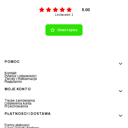
5.00
Liczba ocen: 1
Oceń i opisz
Linki w stopce
POMOC
Kontakt
Pytania i odpowiedzi
Zwroty i Reklamacje
Regulamin
MOJE KONTO
Twoje zamówienia
Ustawienia konta
Przechowalnia
PŁATNOŚCI I DOSTAWA
Formy płatności