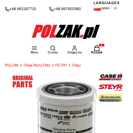
LANGUAGES
polski
zł
+48 692187715
+48 697620560
Otwórz wyszukiwarkę
Produkty w koszyku: 
Menu
Szukaj
Zaloguj się
Koszyk
POLZAK
Oleje Płyny Filtry
FILTRY
Oleju