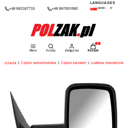
LANGUAGES
polski
zł
+48 692187715
+48 697620560
Otwórz wyszukiwarkę
Produkty w koszyku: 
Menu
Szukaj
Zaloguj się
Koszyk
otoryzacja
Części samochodowe
Części karoserii
Lusterka zewnętrzne