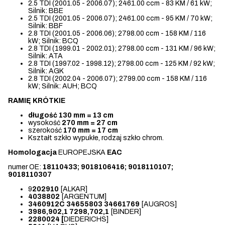
2.5 TDI (2001.05 - 2006.07); 2461.00 ccm - 83 KM / 61 kW;
Silnik: BBE
2.5 TDI (2001.05 - 2006.07); 2461.00 ccm - 95 KM / 70 kW;
Silnik: BBF
2.8 TDI (2001.05 - 2006.06); 2798.00 ccm - 158 KM / 116
kW; Silnik: BCQ
2.8 TDI (1999.01 - 2002.01); 2798.00 ccm - 131 KM / 96 kW;
Silnik: ATA
2.8 TDI (1997.02 - 1998.12); 2798.00 ccm - 125 KM / 92 kW;
Silnik: AGK
2.8 TDI (2002.04 - 2006.07); 2799.00 ccm - 158 KM / 116
kW; Silnik: AUH; BCQ
RAMIĘ KRÓTKIE
długość 130 mm = 13 cm
wysokość
270 mm = 27 cm
szerokość
170 mm = 17 cm
Kształt szkło wypukłe, rodzaj szkło chrom.
Homologacja
EUROPEJSKA
EAC
numer OE:
18110433; 9018106416; 9018110107;
9018110307
9
202910
[ALKAR]
4038802
[ARGENTUM]
3460912C 34655803 34661769
[AUGROS]
3986,902,1 7298,702,1
[BINDER]
2280024 [
DIEDERICHS]