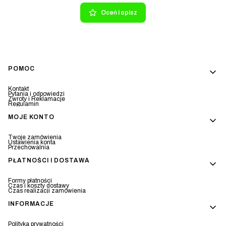
Oceń i opisz
Linki w stopce
POMOC
Kontakt
Pytania i odpowiedzi
Zwroty i Reklamacje
Regulamin
MOJE KONTO
Twoje zamówienia
Ustawienia konta
Przechowalnia
PŁATNOŚCI I DOSTAWA
Formy płatności
Czas i koszty dostawy
Czas realizacji zamówienia
INFORMACJE
Polityka prywatności