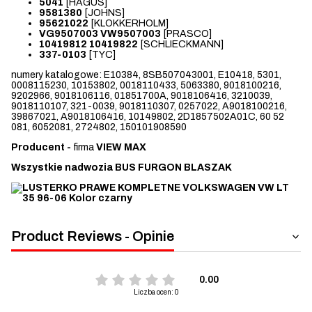
5041
[HAGUS]
9581380
[JOHNS]
95621022
[KLOKKERHOLM]
VG9507003 VW9507003
[PRASCO]
10419812 10419822
[SCHLIECKMANN]
337-0103
[TYC]
numery katalogowe: E10384, 8SB507043001, E10418, 5301,
0008115230, 10153802, 0018110433, 5063380, 9018100216,
9202966, 9018106116, 01851700A, 9018106416, 3210039,
9018110107, 321-0039, 9018110307, 0257022, A9018100216,
39867021, A9018106416, 10149802, 2D1857502A01C, 60 52
081, 6052081, 2724802, 150101908590
Producent -
firma
VIEW MAX
Wszystkie nadwozia BUS FURGON BLASZAK
Product Reviews - Opinie
0.00
Liczba ocen: 0