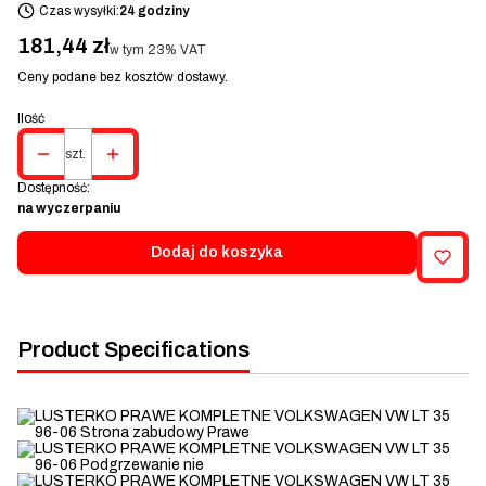
Czas wysyłki:
24 godziny
Cena
181,44 zł
w tym 23% VAT
w tym
23%
VAT
Ceny podane bez kosztów dostawy.
Ilość
szt.
Dostępność:
na wyczerpaniu
Dodaj do koszyka
Product Specifications