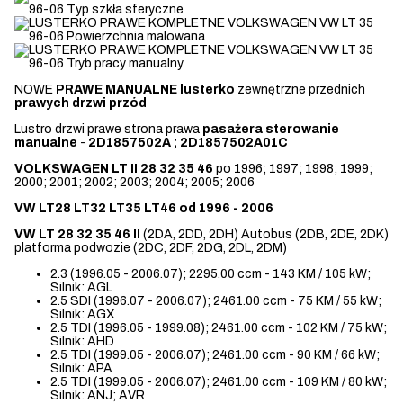
NOWE
PRAWE MANUALNE lusterko
zewnętrzne przednich
prawych drzwi przód
Lustro drzwi prawe strona prawa
pasażera sterowanie
manualne
-
2D1857502A ; 2D1857502A01C
VOLKSWAGEN LT II 28 32 35 46
po 1996; 1997; 1998; 1999;
2000; 2001; 2002; 2003; 2004; 2005; 2006
VW LT28 LT32 LT35 LT46 od 1996 - 2006
VW LT 28 32 35 46 II
(2DA, 2DD, 2DH) Autobus (2DB, 2DE, 2DK)
platforma podwozie (2DC, 2DF, 2DG, 2DL, 2DM)
2.3 (1996.05 - 2006.07); 2295.00 ccm - 143 KM / 105 kW;
Silnik: AGL
2.5 SDI (1996.07 - 2006.07); 2461.00 ccm - 75 KM / 55 kW;
Silnik: AGX
2.5 TDI (1996.05 - 1999.08); 2461.00 ccm - 102 KM / 75 kW;
Silnik: AHD
2.5 TDI (1999.05 - 2006.07); 2461.00 ccm - 90 KM / 66 kW;
Silnik: APA
2.5 TDI (1999.05 - 2006.07); 2461.00 ccm - 109 KM / 80 kW;
Silnik: ANJ; AVR