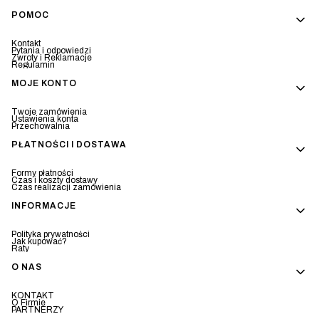
Linki w stopce
POMOC
Kontakt
Pytania i odpowiedzi
Zwroty i Reklamacje
Regulamin
MOJE KONTO
Twoje zamówienia
Ustawienia konta
Przechowalnia
PŁATNOŚCI I DOSTAWA
Formy płatności
Czas i koszty dostawy
Czas realizacji zamówienia
INFORMACJE
Polityka prywatności
Jak kupować?
Raty
O NAS
KONTAKT
O Firmie
PARTNERZY