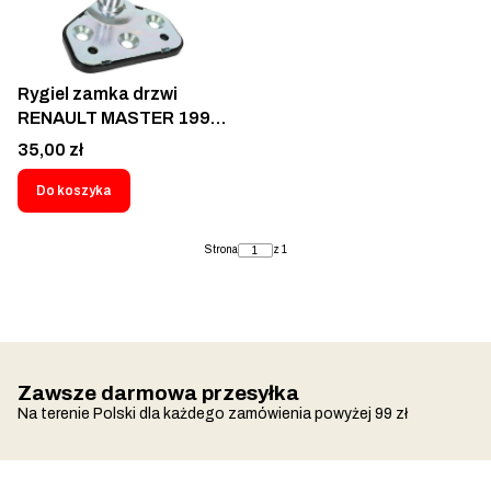
4500917; 7700352103;
7701044518; 9161215
Rygiel zamka drzwi
RENAULT MASTER 1998-
2010 6041Z-33
Cena
35,00 zł
Do koszyka
Strona
z 1
Zawsze darmowa przesyłka
Na terenie Polski dla każdego zamówienia powyżej 99 zł