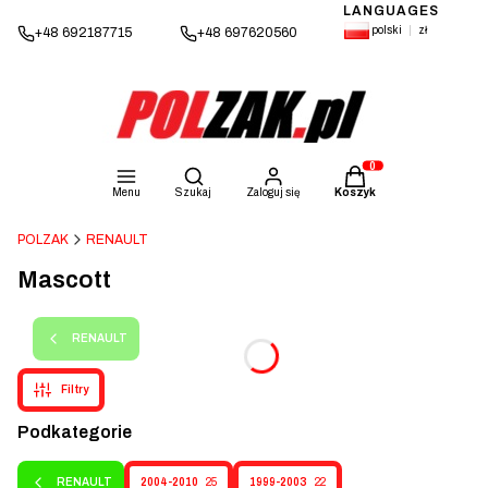
LANGUAGES
polski
zł
+48 692187715
+48 697620560
Otwórz wyszukiwarkę
Produkty w koszyku: 
Menu
Szukaj
Zaloguj się
Koszyk
POLZAK
RENAULT
Mascott
RENAULT
Filtry
Podkategorie
RENAULT
2004-2010
25
1999-2003
22