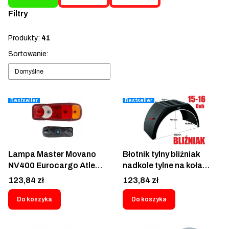
Filtry
Koniec filtrów
Produkty:
41
Lista produktów
Sortowanie:
Domyślne
Bestseller
Bestseller
Lampa Master Movano
Błotnik tylny bliźniak
NV400 Eurocargo Atleon
nadkole tylne na koła
Cabstar Maxity Ducato
bliźniacze tył 450/880
Cena
Cena
123,84 zł
123,84 zł
Boxer Jumper NT400
Domar Iveco Daily Ford
RENAULT TRUCKS D
Transit Fuso Canter
Do koszyka
Do koszyka
Midlum Avia Daf CF LF
Nissan Cabstar NV400
Volvo FE FL Manitou tył
MAN TGE Opel Movano