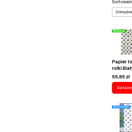
Koniec filt
Lista
Sortowani
Domyśln
Nowość
Papier t
rolki Biał
Warstwo
Cena
55,85 zł
Paka XX
Do kosz
Bestseller