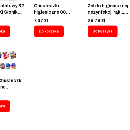
oaletowy 32
Chusteczki
Żel do higienicznej
KI Słonik
higieniczne 80
dezynfekcji rąk 1
omfort
sztuk KARTIKA Box
Litr Płyn
Cena
Cena
7,67 zł
28,79 zł
ły Standard
Wyciągane
antybakteryjny
wowy 32
Delikatne Miękkie
antywirusowy
yka
Do koszyka
Do koszyka
ga Paka
Białe 100%
grzybobójczy
zinny Duże
celuloza Pudełko
STERILLHAND GEL
ie Italian
Eco Soft
Alpinus Medical
Handkerchiefs
sterilization
Taschentücher
Händedesinfektion
Pañuelos
дезінфекція рук
Mouchoirs Lenços
desinfección de
Chusteczki
Fazzoletti
manos
zne
Kapesníky
ne Pudełko
Vreckovky
 3
Zsebkendők
we KING of
yka
Платки Хустки 手帕
रूमाल রুমাল مناديل