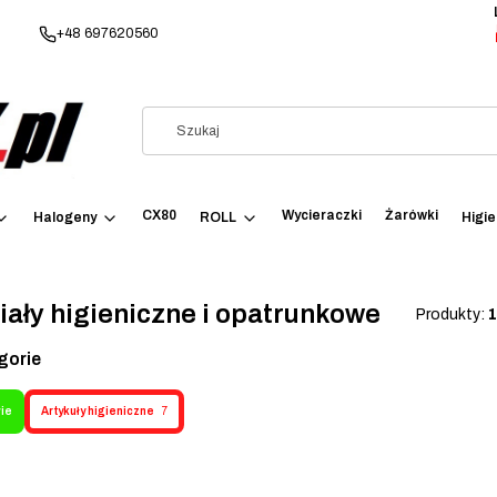
+48 697620560
CX80
Wycieraczki
Żarówki
Halogeny
ROLL
Higi
iały higieniczne i opatrunkowe
Produkty:
1
gorie
ie
Artykuły higieniczne
7