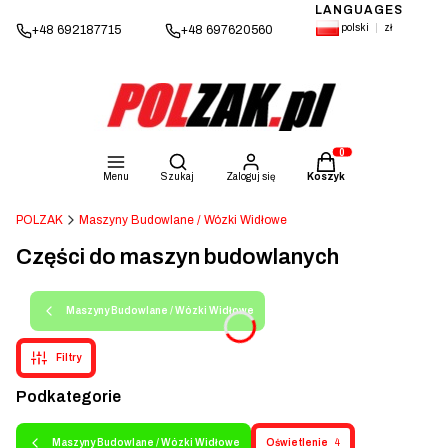
LANGUAGES
polski
zł
+48 692187715
+48 697620560
Otwórz wyszukiwarkę
Produkty w koszyku: 
Menu
Szukaj
Zaloguj się
Koszyk
POLZAK
Maszyny Budowlane / Wózki Widłowe
Części do maszyn budowlanych
Maszyny Budowlane / Wózki Widłowe
Filtry
Podkategorie
Maszyny Budowlane / Wózki Widłowe
Oświetlenie
4