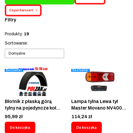
Części karoserii
1
Filtry
Koniec filtrów
Produkty:
19
Lista produktów
Sortowanie:
Domyślne
Bestseller
Bestseller
Błotnik z płaską górą
Lampa tylna Lewa tył
tylny na pojedyncze koło
Master Movano NV400
tył 260x840 DOMAR Fiat
Eurocargo Atleon
Cena
Cena
95,99 zł
114,24 zł
Ducato Peugeot Boxer
Cabstar Maxity Ducato
Citroen Jumper Iveco
Boxer Jumper NT400
Do koszyka
Do koszyka