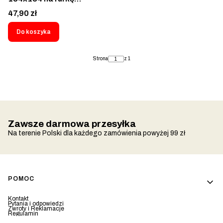
Panoramiczne Szkło
Cena
47,90 zł
Grzane 24V 12V
Ogrzewane Lusterko Daf
Do koszyka
Iveco Man Mercedes
Actros Atego Axor
Strona
z 1
Econic Unimog Vario
Scania Volvo Star Tatra
Kamaz Maz Jelcz Avia
Ciągnik Traktor
Ładowarka Koparka
Wózek 562850140H
Zawsze darmowa przesyłka
Na terenie Polski dla każdego zamówienia powyżej 99 zł
Linki w stopce
POMOC
Kontakt
Pytania i odpowiedzi
Zwroty i Reklamacje
Regulamin